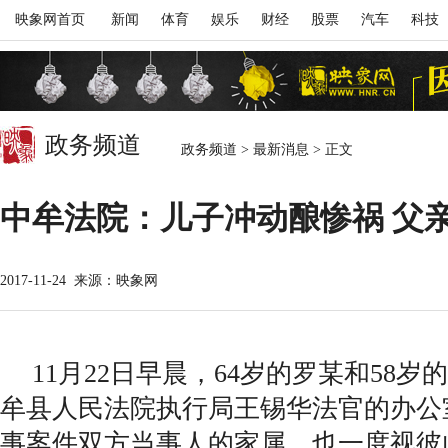
映象网首页
新闻
体育
娱乐
财经
股票
汽车
科技
政务频道
政务频道
>
最新消息
>
正文
中牟法院：儿子冲动酿惨祸 父
2017-11-24
来源：映象网
11月22日早晨，64岁的罗某和58
牟县人民法院执行局王锡华法官的办公
事案件双方当事人的家属，也一度视彼