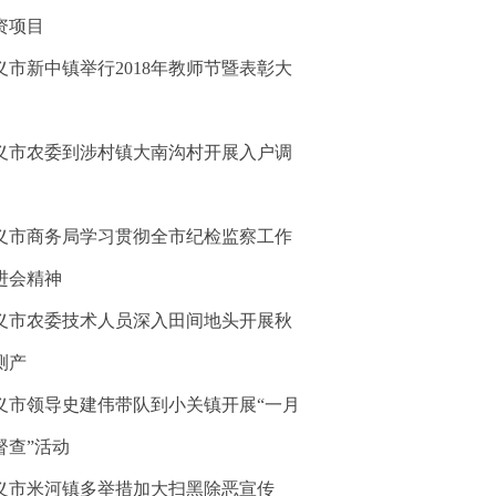
资项目
义市新中镇举行2018年教师节暨表彰大
义市农委到涉村镇大南沟村开展入户调
义市商务局学习贯彻全市纪检监察工作
进会精神
义市农委技术人员深入田间地头开展秋
测产
义市领导史建伟带队到小关镇开展“一月
督查”活动
义市米河镇多举措加大扫黑除恶宣传