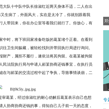
范大队十中队中队长徐淑红近两天身体不适，二人在出
你又生病了，外面风大，实在是太冷了，你就别跟着我
郑
行人带回来，你在办公室等着我们就行了。你放心，有
家中时，将下班回家准备吃饭的葛某堵个正着。在看到
识往卫生间躲藏，被轻松找到并带回执行局进行询问。
报财产，属拒不履行，遂依法将其拘留。在葛某被拘留
人民法院执行局与申请人郝某协商还钱事宜，在执行员
媳在与郝某的交流过程中起了争执，导致事情谈崩，二
提审葛某，经过徐淑红的耐心劝解后葛某表示自己也想
专
请人协商协商还钱的事，得知自己儿子前一天的态度，