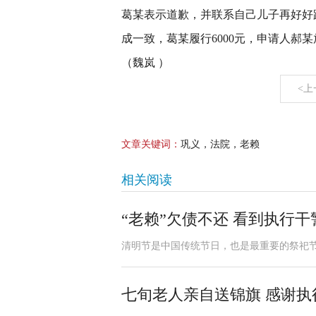
葛某表示道歉，并联系自己儿子再好好
成一致，葛某履行6000元，申请人郝
（魏岚 ）
<上
文章关键词：
巩义，法院，老赖
相关阅读
“老赖”欠债不还 看到执行
清明节是中国传统节日，也是最重要的祭祀节
七旬老人亲自送锦旗 感谢执