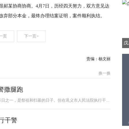
跟郝某协商协商。4月7日，历经四天努力，双方意见达
某放弃部分本金，最终办理结案证明，案件顺利执结。
一页
下一页>
戊
责编：杨文丽
换一换
干警撒腿跑
日之一，是祭祖和扫墓的日子。但在巩义市人民法院执行干...
行干警