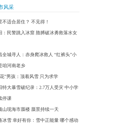
市风采
星不适合居住？ 不见得！
阳：民警跳入冰窟 胳膊破冰勇救落水女
昌全城寻人：赤身爬冰救人 “红裤头”小
是咱河南老乡
冰花”男孩：顶着风雪 只为求学
阳特大暴雪破纪录：2.7万人受灾 中小学
续停课
顶山现海市蜃楼 蜃景持续一天
路冰雪 幸好有你：雪中正能量 哪个感动