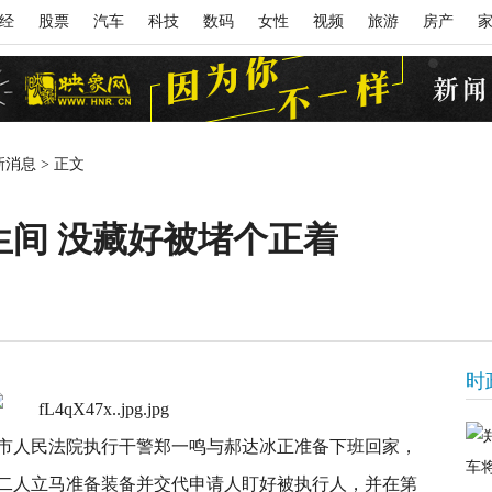
经
股票
汽车
科技
数码
女性
视频
旅游
房产
新消息
>
正文
生间 没藏好被堵个正着
时
义市人民法院执行干警郑一鸣与郝达冰正准备下班回家，
二人立马准备装备并交代申请人盯好被执行人，并在第