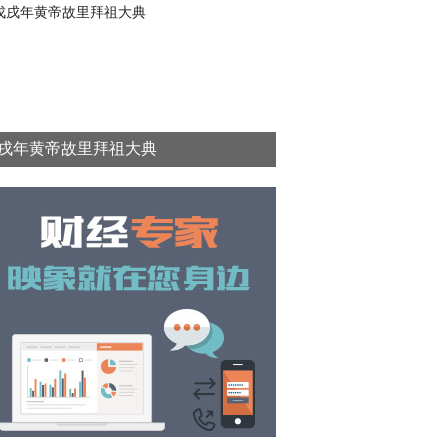
戌年黄帝故里拜祖大典