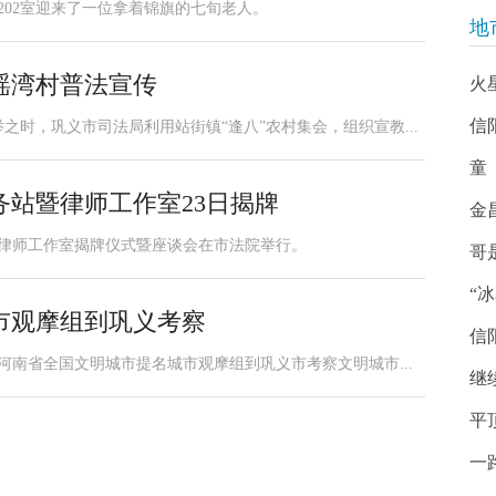
局202室迎来了一位拿着锦旗的七旬老人。
地
瑶湾村普法宣传
火
信
之时，巩义市司法局利用站街镇“逢八”农村集会，组织宣教...
童
站暨律师工作室23日揭牌
金
、律师工作室揭牌仪式暨座谈会在市法院举行。
哥
“
市观摩组到巩义考察
信
河南省全国文明城市提名城市观摩组到巩义市考察文明城市...
继
平
一