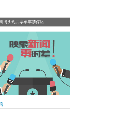
州街头现共享单车禁停区
题