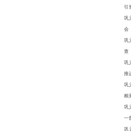
引
巩
会
巩
查
巩
推
巩
粮
巩
一
巩