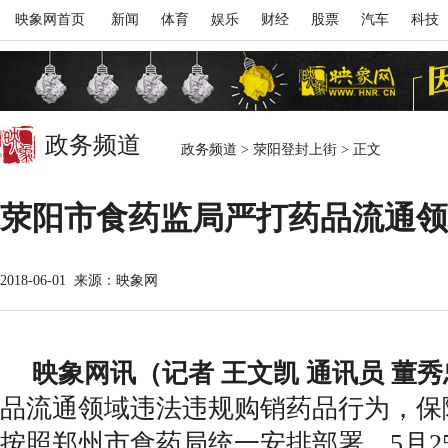
映象网首页
新闻
体育
娱乐
财经
股票
汽车
科技
政务频道
政务频道
>
荥阳登封上街
>
正文
荥阳市食药监局严打药品流通领
2018-06-01
来源：映象网
映象网讯（记者 王文凯 通讯员 董
品流通领域违法违规购销药品行为，保
按照郑州市食药局统一安排部署，5月2