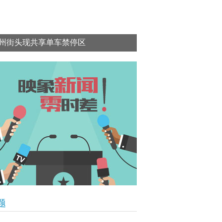
州街头现共享单车禁停区
题