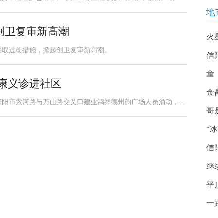
地
创卫复审新高潮
火
采取过硬措施，掀起创卫复审新高潮。
信
童
康义诊进社区
金
，荥阳市索河路与万山路交叉口建业鸿祥德州韵广场人员涌动，...
哥
“
信
继
平
一