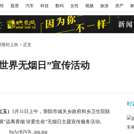
经
股票
汽车
科技
数码
女性
视频
旅游
房产
阳登封上街
>
正文
世界无烟日”宣传活动
时
红玉）
5月31日上午，荥阳市城关乡政府和乡卫生院联
“远离香烟 珍爱生命”无烟日主题宣传服务活动。