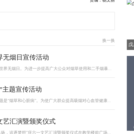
责编：杨文丽
换一换
戊
界无烟日宣传活动
1个世界无烟日。为进一步提高广大公众对烟草使用和二手烟暴...
”主题宣传活动
题是“烟草和心脏病”。为使广大群众提高吸烟对心血管健康...
文艺汇演暨颁奖仪式
飞扬，追逐梦想”庆六一文艺汇演暨颁奖仪式在教学楼前广场...