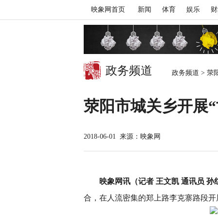
映象网首页
新闻
体育
娱乐
财
政务频道
政务频道
>
荥
荥阳市城关乡开展“
2018-06-01
来源：映象网
映象网讯（记者 王文凯 通讯员 孙
合，在人流密集的郑上路李克寨路段开展