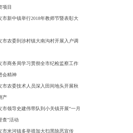
资项目
义市新中镇举行2018年教师节暨表彰大
义市农委到涉村镇大南沟村开展入户调
义市商务局学习贯彻全市纪检监察工作
进会精神
义市农委技术人员深入田间地头开展秋
测产
义市领导史建伟带队到小关镇开展“一月
督查”活动
义市米河镇多举措加大扫黑除恶宣传