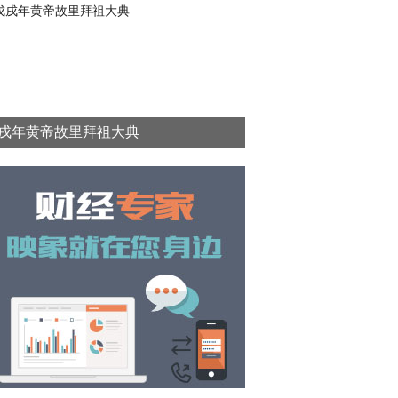
戌年黄帝故里拜祖大典