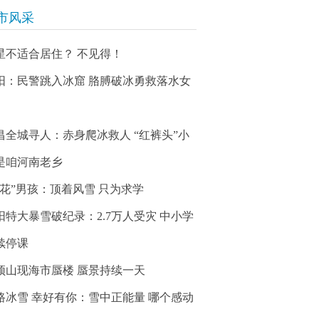
市风采
星不适合居住？ 不见得！
阳：民警跳入冰窟 胳膊破冰勇救落水女
昌全城寻人：赤身爬冰救人 “红裤头”小
是咱河南老乡
冰花”男孩：顶着风雪 只为求学
阳特大暴雪破纪录：2.7万人受灾 中小学
续停课
顶山现海市蜃楼 蜃景持续一天
路冰雪 幸好有你：雪中正能量 哪个感动