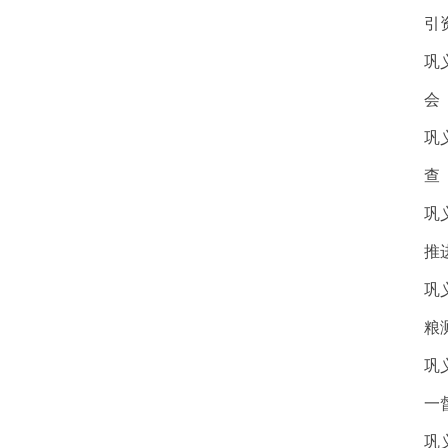
引
巩
会
巩
查
巩
推
巩
粮
巩
一
巩