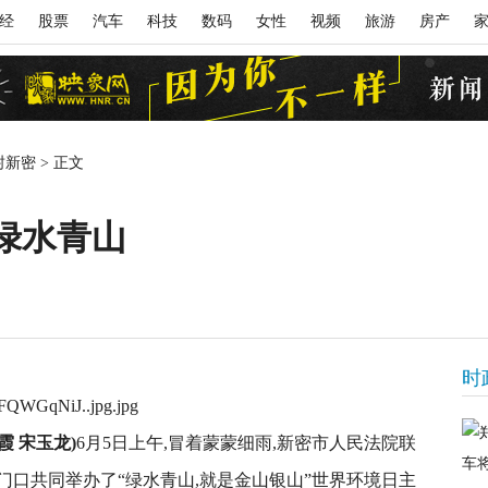
经
股票
汽车
科技
数码
女性
视频
旅游
房产
封新密
>
正文
绿水青山
时
霞 宋玉龙)
6月5日上午,冒着蒙蒙细雨,新密市人民法院联
口共同举办了“绿水青山,就是金山银山”世界环境日主