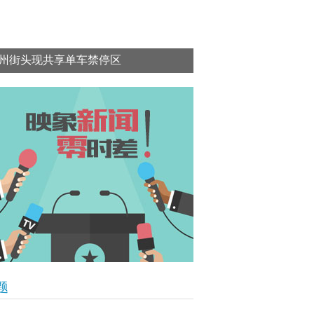
州街头现共享单车禁停区
题