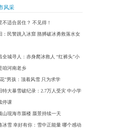
市风采
星不适合居住？ 不见得！
阳：民警跳入冰窟 胳膊破冰勇救落水女
昌全城寻人：赤身爬冰救人 “红裤头”小
是咱河南老乡
冰花”男孩：顶着风雪 只为求学
阳特大暴雪破纪录：2.7万人受灾 中小学
续停课
顶山现海市蜃楼 蜃景持续一天
路冰雪 幸好有你：雪中正能量 哪个感动