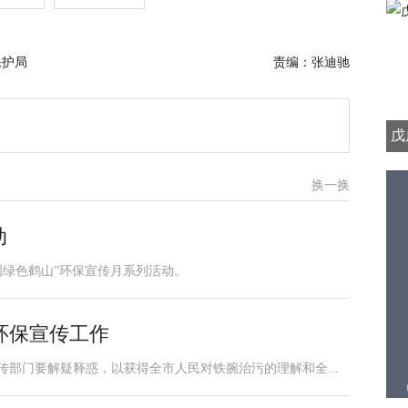
保护局
责编：张迪驰
戊
换一换
动
创绿色鹤山”环保宣传月系列活动。
环保宣传工作
宣传部门要解疑释惑，以获得全市人民对铁腕治污的理解和全...