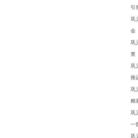
引
巩
会
巩
查
巩
推
巩
粮
巩
一
巩