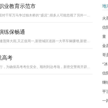
职业教育示范市
地
面对千军万马争过独木桥的“盛况”,很多人可能忽视了另外一...
火
信
演练保畅通
童
逢普降大雨,又正值周一,新密城区道路一大早车辆骤增,新密...
金
哥
航高考
“
举行，为确保高考考生安全、顺利到达考场，新密交警将开辟...
信
继
平
一