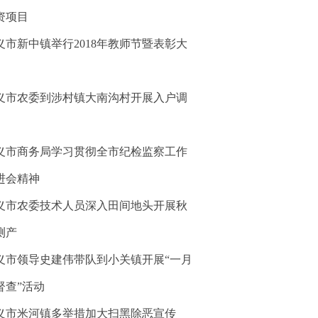
资项目
义市新中镇举行2018年教师节暨表彰大
义市农委到涉村镇大南沟村开展入户调
义市商务局学习贯彻全市纪检监察工作
进会精神
义市农委技术人员深入田间地头开展秋
测产
义市领导史建伟带队到小关镇开展“一月
督查”活动
义市米河镇多举措加大扫黑除恶宣传