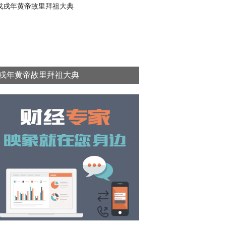
戌年黄帝故里拜祖大典