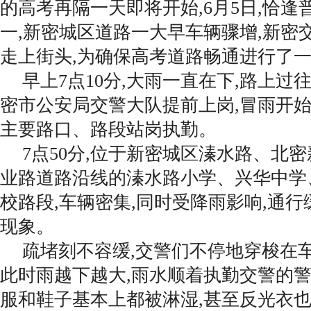
的高考再隔一天即将开始,6月5日,恰逢
一,新密城区道路一大早车辆骤增,新密
走上街头,为确保高考道路畅通进行了
早上7点10分,大雨一直在下,路上过
密市公安局交警大队提前上岗,冒雨开
主要路口、路段站岗执勤。
7点50分,位于新密城区溱水路、北
业路道路沿线的溱水路小学、兴华中学
校路段,车辆密集,同时受降雨影响,通行
现象。
疏堵刻不容缓,交警们不停地穿梭在
此时雨越下越大,雨水顺着执勤交警的警
服和鞋子基本上都被淋湿,甚至反光衣