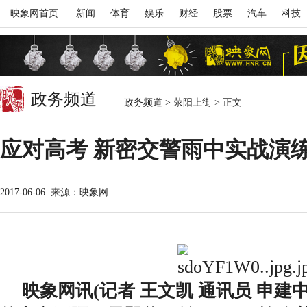
映象网首页
新闻
体育
娱乐
财经
股票
汽车
科技
政务频道
政务频道
>
荥阳上街
>
正文
应对高考 新密交警雨中实战演
2017-06-06
来源：映象网
映象网讯(记者 王文凯 通讯员 申建中