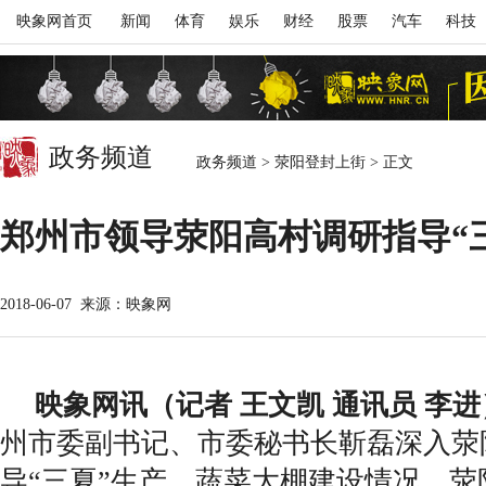
映象网首页
新闻
体育
娱乐
财经
股票
汽车
科技
政务频道
政务频道
>
荥阳登封上街
>
正文
郑州市领导荥阳高村调研指导“
2018-06-07
来源：映象网
映象网讯（记者 王文凯 通讯员 李进
州市委副书记、市委秘书长靳磊深入荥
导“三夏”生产、蔬菜大棚建设情况。