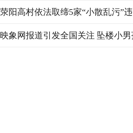
荥阳高村依法取缔5家“小散乱污”
映象网报道引发全国关注 坠楼小男孩