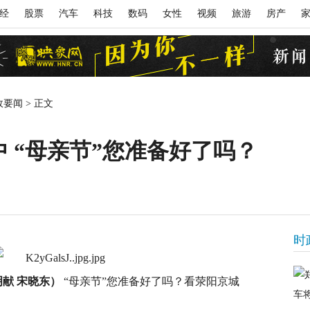
经
股票
汽车
科技
数码
女性
视频
旅游
房产
政要闻
>
正文
 “母亲节”您准备好了吗？
时
明献 宋晓东）
“母亲节”您准备好了吗？看荥阳京城