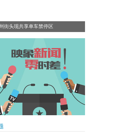
州街头现共享单车禁停区
题