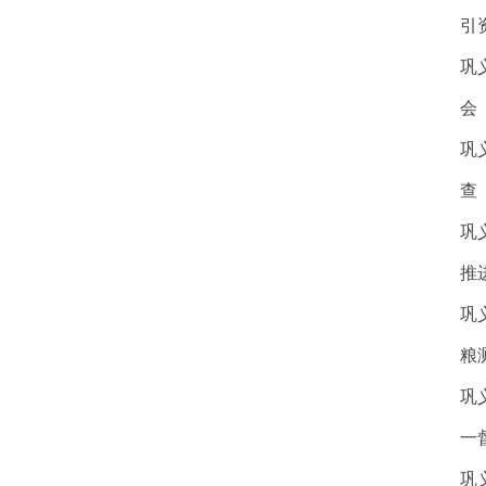
引
巩
会
巩
查
巩
推
巩
粮
巩
一
巩