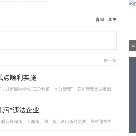
责编：李争
戊
换一换
试点顺利实施
城市园林绿化“三分种植，七分管理”，养护管理是城市园...
乱污”违法企业
联合环保所、工商所、国土所、派出所对吴村、高村违规生...