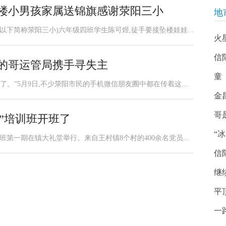
坠楼小男孩家属送锦旗感谢荥阳三小
地
以下简称荥阳三小)六年级四班学生陈可煜,徒手要接坠楼娃娃...
火
信
阳的哥运管局携手寻失主
童
。”5月9日,不少荥阳市民的手机微信朋友圈中都在传着这...
金
哥
”培训班开班了
“
班第一期在镇大礼堂举行。来自王村镇8个村的400余名党员...
信
继
平
一