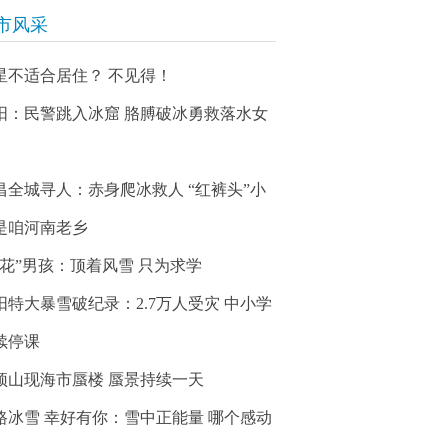
市风采
星不适合居住？ 不见得！
阳：民警跳入冰窟 胳膊破冰勇救落水女
昌全城寻人：赤身爬冰救人 “红裤头”小
是咱河南老乡
冰花”男孩：顶着风雪 只为求学
阳特大暴雪破纪录：2.7万人受灾 中小学
续停课
顶山现海市蜃楼 蜃景持续一天
路冰雪 幸好有你：雪中正能量 哪个感动