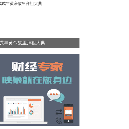
戌年黄帝故里拜祖大典