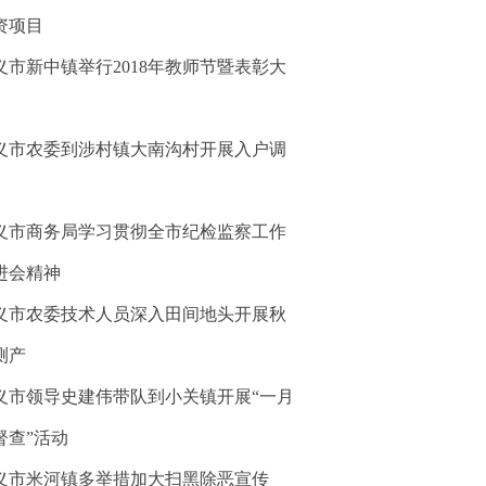
资项目
义市新中镇举行2018年教师节暨表彰大
义市农委到涉村镇大南沟村开展入户调
义市商务局学习贯彻全市纪检监察工作
进会精神
义市农委技术人员深入田间地头开展秋
测产
义市领导史建伟带队到小关镇开展“一月
督查”活动
义市米河镇多举措加大扫黑除恶宣传