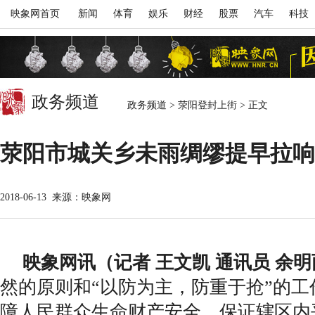
映象网首页
新闻
体育
娱乐
财经
股票
汽车
科技
政务频道
政务频道
>
荥阳登封上街
>
正文
荥阳市城关乡未雨绸缪提早拉响
2018-06-13
来源：映象网
映象网讯（记者 王文凯 通讯员 余
然的原则和“以防为主，防重于抢”的
障人民群众生命财产安全，保证辖区内