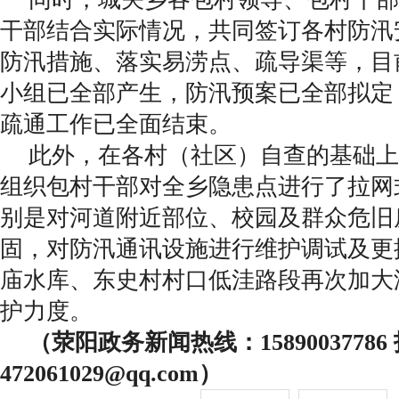
干部结合实际情况，共同签订各村防汛
防汛措施、落实易涝点、疏导渠等，目
小组已全部产生，防汛预案已全部拟定
疏通工作已全面结束。
此外，在各村（社区）自查的基础上
组织包村干部对全乡隐患点进行了拉网
别是对河道附近部位、校园及群众危旧
固，对防汛通讯设施进行维护调试及更
庙水库、东史村村口低洼路段再次加大
护力度。
（荥阳政务新闻热线：1589003778
472061029@qq.com）