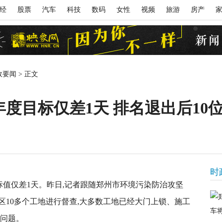
经
股票
汽车
科技
数码
女性
视频
旅游
房产
政要闻
>
正文
年度目标仅差1天 排名退出后10
时
目标值仅差1天。昨日,记者跟随郑州市环境污染防治攻坚
区10多个工地进行督查,大多数工地已经大门上锁、施工
染问题。