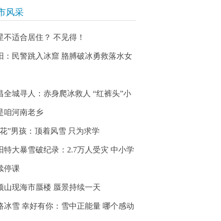
市风采
星不适合居住？ 不见得！
阳：民警跳入冰窟 胳膊破冰勇救落水女
昌全城寻人：赤身爬冰救人 “红裤头”小
是咱河南老乡
冰花”男孩：顶着风雪 只为求学
阳特大暴雪破纪录：2.7万人受灾 中小学
续停课
顶山现海市蜃楼 蜃景持续一天
路冰雪 幸好有你：雪中正能量 哪个感动