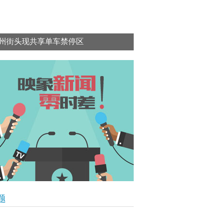
州街头现共享单车禁停区
题