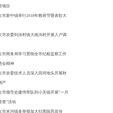
资项目
义市新中镇举行2018年教师节暨表彰大
义市农委到涉村镇大南沟村开展入户调
义市商务局学习贯彻全市纪检监察工作
进会精神
义市农委技术人员深入田间地头开展秋
测产
义市领导史建伟带队到小关镇开展“一月
督查”活动
义市米河镇多举措加大扫黑除恶宣传