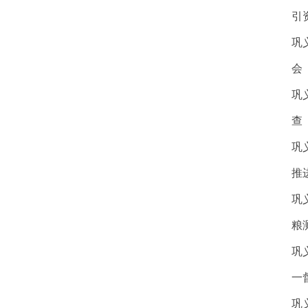
引
巩
会
巩
查
巩
推
巩
粮
巩
一
巩