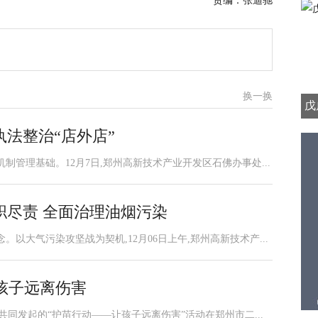
责编：张迪驰
换一换
戊
法整治“店外店”
制管理基础。12月7日,郑州高新技术产业开发区石佛办事处...
职尽责 全面治理油烟污染
以大气污染攻坚战为契机,12月06日上午,郑州高新技术产...
让孩子远离伤害
共同发起的“护苗行动——让孩子远离伤害”活动在郑州市二...