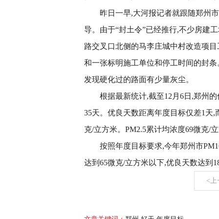
昨日一早,大河报记者就跟随郑州
导。由于“封土令”已经推行,不少房建
路交叉口北侧的马李庄城中村改造项目工
和一张标明施工单位和停工时间的封条。
发现硬化过的路面有少量灰尘。
根据最新统计,截至12月6日,郑州的
35天。优良天数距离年度目标仅差1天,而
克/立方米。PM2.5累计均浓度69微克/
按照年度目标要求,今年郑州市PM10
达到65微克/立方米以下,优良天数达到1
<上