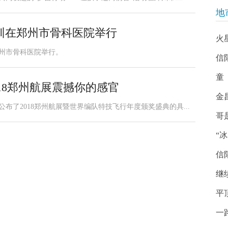
地
训在郑州市骨科医院举行
火
郑州市骨科医院举行。
信
童
018郑州航展震撼你的感官
金
布了2018郑州航展暨世界编队特技飞行年度颁奖盛典的具...
哥
“
信
继
平
一