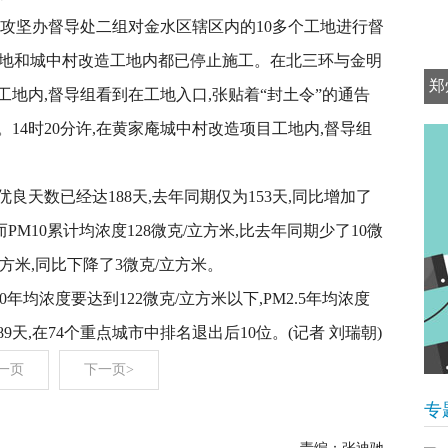
市攻坚办督导处二组对金水区辖区内的10多个工地进行督
工地和城中村改造工地内都已停止施工。在北三环与金明
郑
地内,督导组看到在工地入口,张贴着“封土令”的通告
14时20分许,在黄家庵城中村改造项目工地内,督导组
优良天数已经达188天,去年同期仅为153天,同比增加了
PM10累计均浓度128微克/立方米,比去年同期少了10微
立方米,同比下降了3微克/立方米。
年均浓度要达到122微克/立方米以下,PM2.5年均浓度
89天,在74个重点城市中排名退出后10位。(记者 刘瑞朝)
一页
下一页>
专