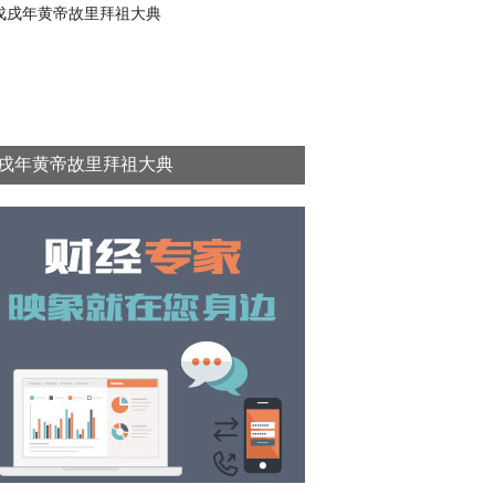
戌年黄帝故里拜祖大典