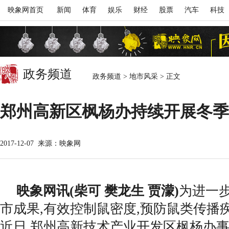
映象网首页
新闻
体育
娱乐
财经
股票
汽车
科技
政务频道
政务频道
>
地市风采
>
正文
郑州高新区枫杨办持续开展冬季
2017-12-07
来源：映象网
映象网讯(柴可 樊龙生 贾濛)
为进一
市成果,有效控制鼠密度,预防鼠类传播
近日,郑州高新技术产业开发区枫杨办