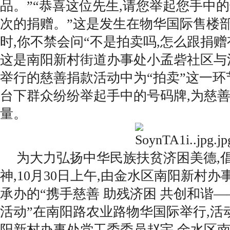
品。”“恭喜这位先生,请您举起您手中的
次的捐赠。”这是发生在物华国际售楼
时,你不禁会问“不是拍卖吗,怎么跟捐赠
这是南阳新村街道办事处小孟砦社区与
举行的慈善捐款活动中为“拍卖”这一环节
台下群众纷纷举起手中的号码牌,为慈
量。
为大力弘扬中华民族扶贫济困美德,
神,10月30日上午,由金水区南阳新村办
承办的“携手慈善 助残济困 共创和谐—
活动”在南阳路农业路物华国际举行,活
阳新村办事处党工委委员赵宇,金水区