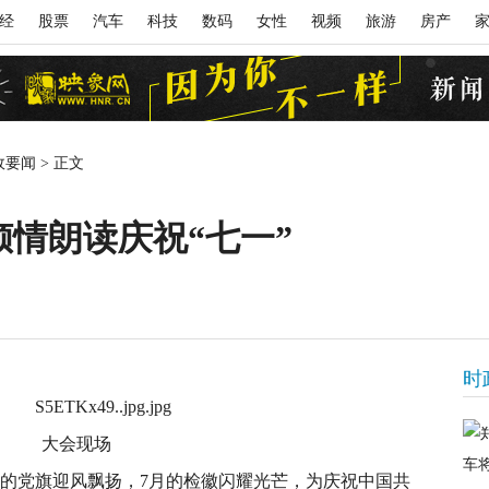
经
股票
汽车
科技
数码
女性
视频
旅游
房产
政要闻
>
正文
情朗读庆祝“七一”
时
大会现场
7月的党旗迎风飘扬，7月的检徽闪耀光芒，为庆祝中国共