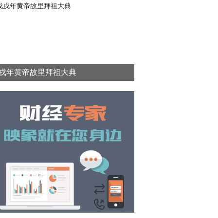
戌年黄帝故里拜祖大典