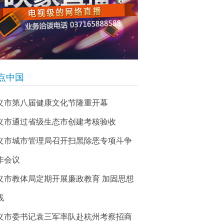
点中国
义市第八届健康文化节隆重开幕
义市通过省级生态市创建考核验收
义市城市管理局召开扫黑除恶专项斗争
作会议
义市教体局定期开展廉政教育 加固思想
线
义市委书记袁三军率队赴杭州考察招商