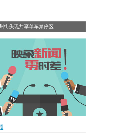
州街头现共享单车禁停区
题