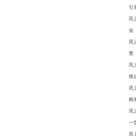
引
巩
会
巩
查
巩
推
巩
粮
巩
一
巩