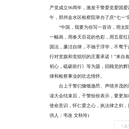
产党成立96周年，激发干警爱党爱国爱
午，郑州金水区检察院举办了庆“七一”
“中国，我要为你写一首诗，用太
一幅画，用春天百花的色彩，用五星红
国法，廉洁自律，不驰于浮华，不骛于
行对党旗和党组织的庄重承诺！”来自
初心，砥砺前行》等为题，回顾党的辉
律和检察事业的壮志情怀。
台上干警们慷慨激昂、声情并茂的
读大会结束后，干警纷纷表示，要更加
使命意识，怀仁爱之心，执法律之剑，
供人：韦改 文秋玲)
<上