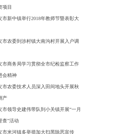
资项目
义市新中镇举行2018年教师节暨表彰大
义市农委到涉村镇大南沟村开展入户调
义市商务局学习贯彻全市纪检监察工作
进会精神
义市农委技术人员深入田间地头开展秋
测产
义市领导史建伟带队到小关镇开展“一月
督查”活动
义市米河镇多举措加大扫黑除恶宣传