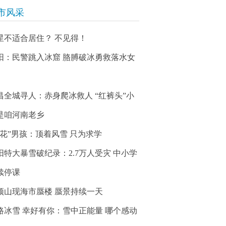
市风采
星不适合居住？ 不见得！
阳：民警跳入冰窟 胳膊破冰勇救落水女
昌全城寻人：赤身爬冰救人 “红裤头”小
是咱河南老乡
冰花”男孩：顶着风雪 只为求学
阳特大暴雪破纪录：2.7万人受灾 中小学
续停课
顶山现海市蜃楼 蜃景持续一天
路冰雪 幸好有你：雪中正能量 哪个感动