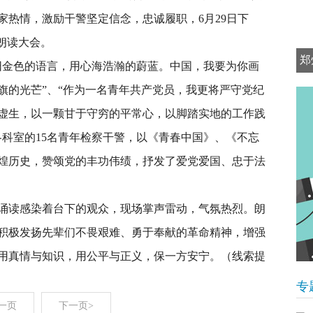
家热情，激励干警坚定信念，忠诚履职，6月29日下
朗读大会。
郑
阳金色的语言，用心海浩瀚的蔚蓝。中国，我要为你画
旗的光芒”、“作为一名青年共产党员，我更将严守党纪
虚生，以一颗甘于守穷的平常心，以脚踏实地的工作践
各科室的15名青年检察干警，以《青春中国》、《不忘
煌历史，赞颂党的丰功伟绩，抒发了爱党爱国、忠于法
诵读感染着台下的观众，现场掌声雷动，气氛热烈。朗
积极发扬先辈们不畏艰难、勇于奉献的革命精神，增强
用真情与知识，用公平与正义，保一方安宁。（线索提
专
一页
下一页>