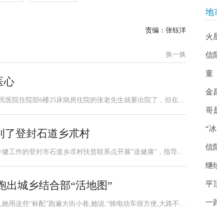
地
责编：张钰洋
火
换一换
信
童
医心
金
民医院住院部6楼25床病房住院的张老先生就要出院了，但在...
哥
“
到了登封石道乡朮村
信
许健工作的登封市石道乡朮村扶贫联系点开展“送健康”，指导...
继
跑出城乡结合部“活地图”
平
一
,她用这些“标配”跑遍大街小巷,她说:“骑电动车很方便,大路不...