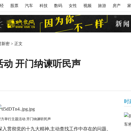
经
股票
汽车
科技
数码
女性
视频
旅游
房产
封新密
>
正文
动 开门纳谏听民声
时
警方举行主题活动 开门纳谏听民声
深入贯彻党的十九大精神,主动查找工作中存在的问题、