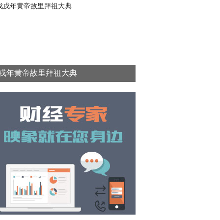
戌年黄帝故里拜祖大典