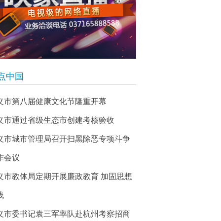
点中国
义市第八届健康文化节隆重开幕
义市通过省级生态市创建考核验收
义市城市管理局召开扫黑除恶专项斗争
作会议
义市教体局定期开展廉政教育 加固思想
线
义市委书记袁三军率队赴杭州考察招商