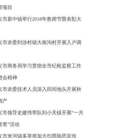
资项目
义市新中镇举行2018年教师节暨表彰大
义市农委到涉村镇大南沟村开展入户调
义市商务局学习贯彻全市纪检监察工作
进会精神
义市农委技术人员深入田间地头开展秋
测产
义市领导史建伟带队到小关镇开展“一月
督查”活动
义市米河镇多举措加大扫黑除恶宣传