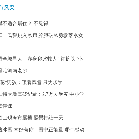
市风采
星不适合居住？ 不见得！
阳：民警跳入冰窟 胳膊破冰勇救落水女
昌全城寻人：赤身爬冰救人 “红裤头”小
是咱河南老乡
冰花”男孩：顶着风雪 只为求学
阳特大暴雪破纪录：2.7万人受灾 中小学
续停课
顶山现海市蜃楼 蜃景持续一天
路冰雪 幸好有你：雪中正能量 哪个感动