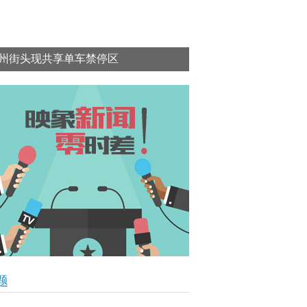
州街头现共享单车禁停区
题