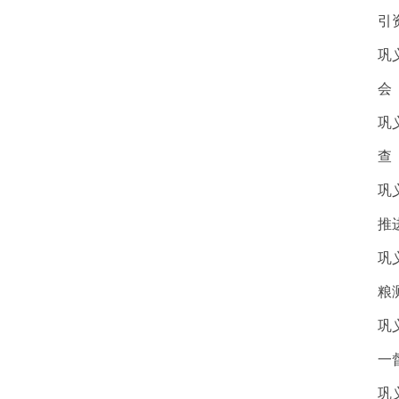
引
巩
会
巩
查
巩
推
巩
粮
巩
一
巩