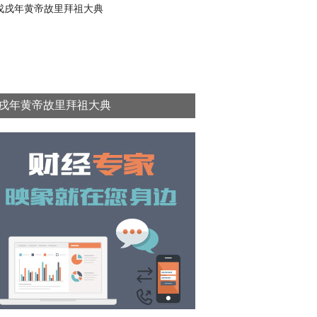
戌年黄帝故里拜祖大典