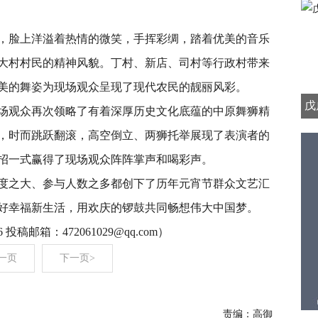
，脸上洋溢着热情的微笑，手挥彩绸，踏着优美的音乐
大村村民的精神风貌。丁村、新店、司村等行政村带来
美的舞姿为现场观众呈现了现代农民的靓丽风彩。
戊
场观众再次领略了有着深厚历史文化底蕴的中原舞狮精
，时而跳跃翻滚，高空倒立、两狮托举展现了表演者的
招一式赢得了现场观众阵阵掌声和喝彩声。
度之大、参与人数之多都创下了历年元宵节群众文艺汇
好幸福新生活，用欢庆的锣鼓共同畅想伟大中国梦。
投稿邮箱：472061029@qq.com）
一页
下一页>
责编：高御