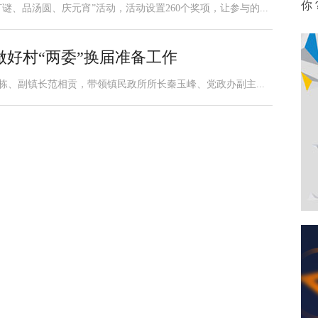
你
谜、品汤圆、庆元宵”活动，活动设置260个奖项，让参与的...
好村“两委”换届准备工作
栋、副镇长范相贡，带领镇民政所所长秦玉峰、党政办副主...