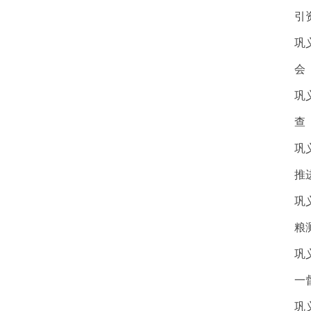
引
巩
会
巩
查
巩
推
巩
粮
巩
一
巩