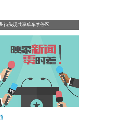
州街头现共享单车禁停区
题