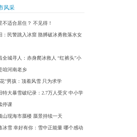
市风采
星不适合居住？ 不见得！
阳：民警跳入冰窟 胳膊破冰勇救落水女
昌全城寻人：赤身爬冰救人 “红裤头”小
是咱河南老乡
冰花”男孩：顶着风雪 只为求学
阳特大暴雪破纪录：2.7万人受灾 中小学
续停课
顶山现海市蜃楼 蜃景持续一天
路冰雪 幸好有你：雪中正能量 哪个感动