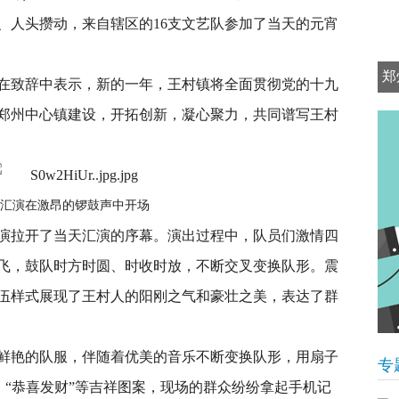
、人头攒动，来自辖区的16支文艺队参加了当天的元宵
郑
在致辞中表示，新的一年，王村镇将全面贯彻党的十九
郑州中心镇建设，开拓创新，凝心聚力，共同谱写王村
汇演在激昂的锣鼓声中开场
演拉开了当天汇演的序幕。演出过程中，队员们激情四
飞，鼓队时方时圆、时收时放，不断交叉变换队形。震
伍样式展现了王村人的阳刚之气和豪壮之美，表达了群
鲜艳的队服，伴随着优美的音乐不断变换队形，用扇子
专
利”、“恭喜发财”等吉祥图案，现场的群众纷纷拿起手机记