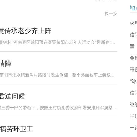
地
换一换
火
智慧传承老少齐上阵
信
钟杯”河南赛区荥阳预选赛暨荥阳市老年人运动会“迎新春”...
童
金
清障
哥
道荥阳市汜水镇新沟村路段时发生侧翻，整个路面被车上装载...
“
信
君送问候
继
三委干部的带领下，按照王村镇党委政府部署安排到军属柴...
平
品犒劳环卫工
一