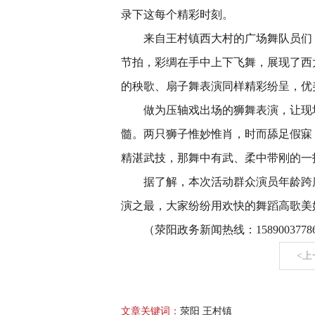
录下这每个精彩时刻。
来自王村镇西大村的广场舞队员们
节拍，彩绸在手中上下飞舞，展现了西
的秧歌、扇子舞表演同样精彩纷呈，优
做为压轴戏出场的狮舞表演，让现
髓。两只狮子惟妙惟肖，时而舔足假寐
精湛武技，那舞中有武、柔中带刚的一
据了解，本次活动群众演员年龄跨
演之最，大家纷纷用欢快的舞蹈高歌美
（荥阳政务新闻热线：15890037786 
<上
文章关键词：
荥阳 王村镇