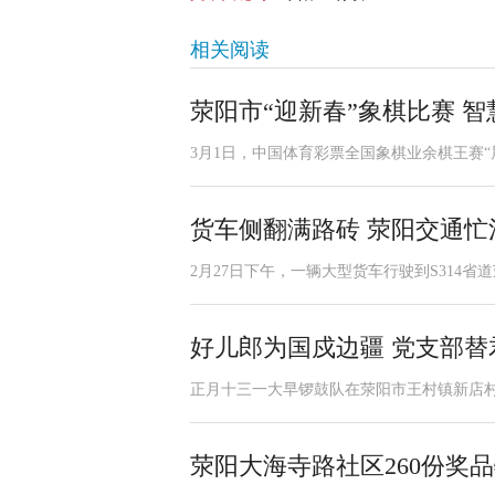
相关阅读
荥阳市“迎新春”象棋比赛 
3月1日，中国体育彩票全国象棋业余棋王赛“晨
货车侧翻满路砖 荥阳交通忙
2月27日下午，一辆大型货车行驶到S314省
好儿郎为国戍边疆 党支部替
正月十三一大早锣鼓队在荥阳市王村镇新店村
荥阳大海寺路社区260份奖