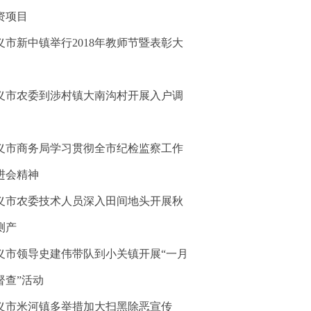
资项目
义市新中镇举行2018年教师节暨表彰大
义市农委到涉村镇大南沟村开展入户调
义市商务局学习贯彻全市纪检监察工作
进会精神
义市农委技术人员深入田间地头开展秋
测产
义市领导史建伟带队到小关镇开展“一月
督查”活动
义市米河镇多举措加大扫黑除恶宣传