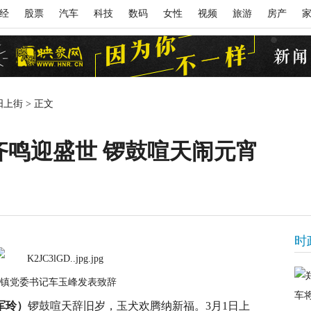
经
股票
汽车
科技
数码
女性
视频
旅游
房产
阳上街
>
正文
齐鸣迎盛世 锣鼓喧天闹元宵
时
镇党委书记车玉峰发表致辞
军玲）
锣鼓喧天辞旧岁，玉犬欢腾纳新福。3月1日上