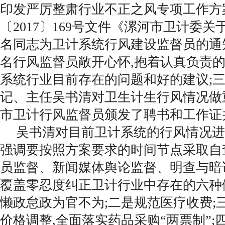
印发严厉整肃行业不正之风专项工作方
〔2017〕169号文件《漯河市卫计委关
名同志为卫计系统行风建设监督员的通知
名行风监督员敞开心怀,抱着认真负责
系统行业目前存在的问题和好的建议;
记、主任吴书清对卫生计生行风情况做
市卫计行风监督员颁发了聘书和工作证
吴书清对目前卫计系统的行风情况进
强调要按照方案要求的时间节点采取自
员监督、新闻媒体舆论监督、明查与暗
覆盖零忍度纠正卫计行业中存在的六种
懒政怠政为官不为;二是规范医疗收费;
价格调整,全面落实药品采购“两票制”;