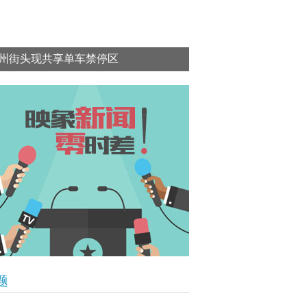
州街头现共享单车禁停区
题