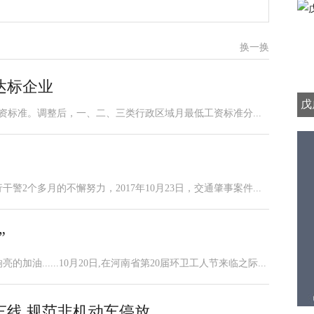
换一换
达标企业
戊
工资标准。调整后，一、二、三类行政区域月最低工资标准分...
警2个多月的不懈努力，2017年10月23日，交通肇事案件...
”
油......10月20日,在河南省第20届环卫工人节来临之际...
车线 规范非机动车停放