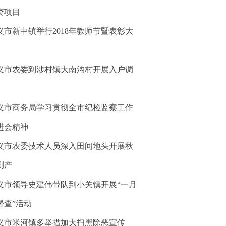
资项目
义市新中镇举行2018年教师节暨表彰大
义市农委到涉村镇大南沟村开展入户调
义市商务局学习贯彻全市纪检监察工作
进会精神
义市农委技术人员深入田间地头开展秋
测产
义市领导史建伟带队到小关镇开展“一月
督查”活动
义市米河镇多举措加大扫黑除恶宣传