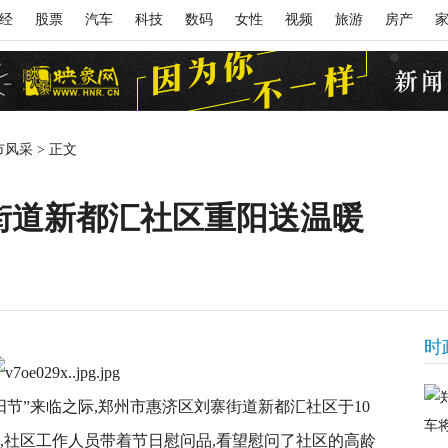
经
股票
汽车
科技
数码
女性
视频
旅游
房产
市风采
>
正文
街道新都汇社区重阳送温暖
时
重阳节”来临之际,郑州市惠济区刘寨街道新都汇社区于10
下,社区工作人员带着节日慰问品,看望慰问了社区的高龄