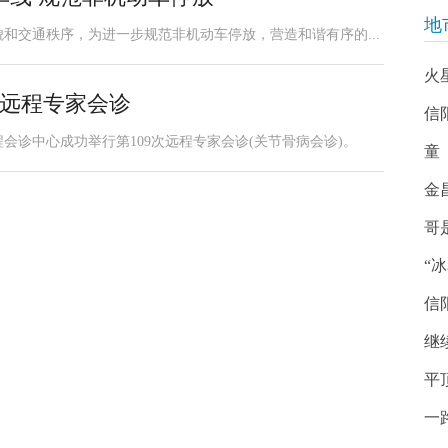
地
和交通秩序，为进一步规范非机动车停放，营造和谐有序的...
火
次远程专家会诊
信
程会诊中心成功举行第109次远程专家会诊(关节骨病会诊)。
童
金
哥
“
信
继
平
一