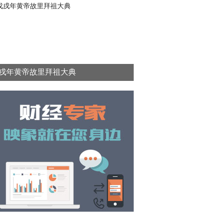
戌年黄帝故里拜祖大典