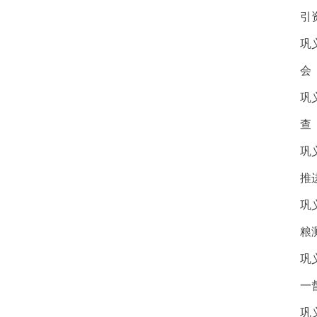
引
巩
会
巩
查
巩
推
巩
粮
巩
一
巩