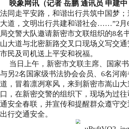
映象网讯（记者 岳鹏 通讯员 申建中
法同走平安路，和谐出行共筑中国梦；
大道，文明出行共建和谐社会……”2月
局交警大队邀请新密市文联组织的8名
山大道与北密新路交叉口现场义写交通
市民及司机送上平安和祝福。
当日上午，新密市文联主席、国家书
与另2名国家级书法协会会员、6名河
道，冒着凛冽寒风，来到新密市嵩山大
口，在新密交警的组织下，现场为过往
通安全春联，并宣传和提醒群众遵守交
出行交通安全。