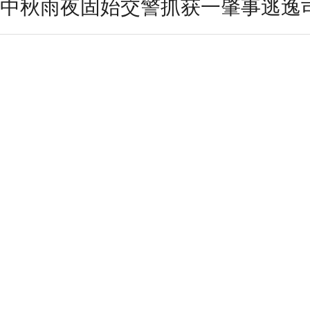
中秋雨夜固始交警抓获一肇事逃逸