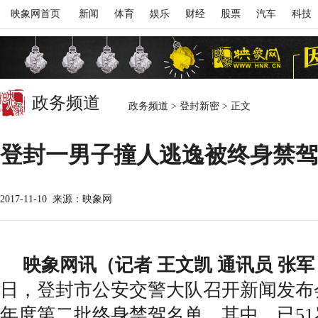
映象网首页
新闻
体育
娱乐
财经
股票
汽车
科技
政务频道
政务频道
>
登封新密
>
正文
登封一男子撞人逃逸被终身禁驾
2017-11-10
来源：映象网
映象网讯（记者 王文凯 通讯员 张军
日，登封市公安交警大队召开新闻发布会
年度第二批终身禁驾名单。其中，已5