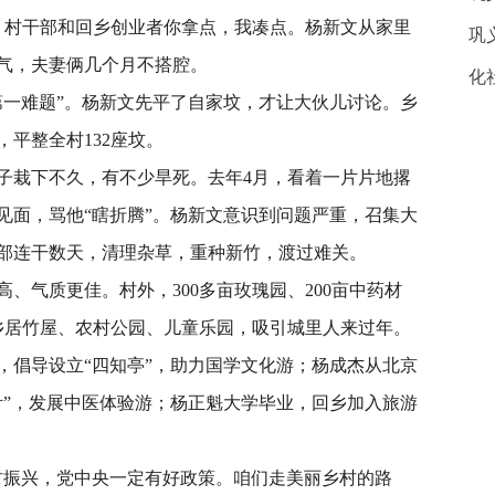
。村干部和回乡创业者你拿点，我凑点。杨新文从家里
巩
生气，夫妻俩几个月不搭腔。
化
一难题”。杨新文先平了自家坟，才让大伙儿讨论。乡
平整全村132座坟。
栽下不久，有不少旱死。去年4月，看着一片片地撂
见面，骂他“瞎折腾”。杨新文意识到问题严重，召集大
部连干数天，清理杂草，重种新竹，渡过难关。
气质更佳。村外，300多亩玫瑰园、200亩中药材
，乡居竹屋、农村公园、儿童乐园，吸引城里人来过年。
，倡导设立“四知亭”，助力国学文化游；杨成杰从北京
针”，发展中医体验游；杨正魁大学毕业，回乡加入旅游
振兴，党中央一定有好政策。咱们走美丽乡村的路