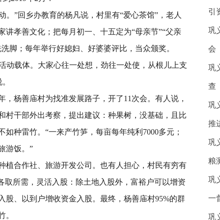
引
动。”回乡办教育的杨凡说，村里有“爱心茶馆”，老人
巩
家讲孝善文化；把每月初一、十五定为“母亲节”“父亲
洗洗脚；每年举行好媳妇、好婆婆评比，当众颁奖。
会
活动载体。大家心往一处想，劲往一处使，从根儿上支
巩
说。
查
年，杨善庙村为找准发展路子，开了11次会。有人说，
巩
和村干部外出考察，提出建议：种果树，没基础，且比
推
如种雷竹。“一来产竹笋，每亩每年纯利7000多元；
巩
旅游饭。”
粮
植合作社、旅游开发公司。也有人担心，村民有穷有
巩
，各取所需，灵活入股：除土地入股外，富裕户可以增资
一
入股、以到户增收资金入股。最终，杨善庙村95%的群
雷竹。
巩