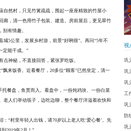
自然村，只见竹篱疏疏，围起一座座精致的竹屋小
回廊，清一色用竹子包装、建造。房前屋后，更见翠竹
，别有情趣。
5公里，发展乡村游，前景“好咧很”。再问“5年不
视
一定能干成。”
巩
点神秘，不直接回答，紧张罗吃饭。
飘来饭香。近看餐厅，20多位“顾客”已然坐定，清一
巩
巩
手托餐盘，鱼贯而入。看盘中，一份炖鸡块、一份白菜
工
。老人们举动筷子，边吃边聊，整个餐厅洋溢着欢快和
巩
防
“村里年轻人出钱，请70岁以上老人吃‘爱心餐’。先
巩
2019年2月！”