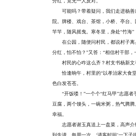
分红，竟无一人反对。
可能吗？带着疑问，我们走进杨善庙
院。牌楼、戏台、茶馆，小桥、亭台、
竿竿，随风摇曳。寒冬里，身处“竹海”
在公园，随便问村民，都说村子离县城
分红，怕不怕？”又答：“相信村干部，
村民的心咋这么齐？村支书杨新文有
恰逢晌午，村里的“以孝治家大食堂”
色白发苍苍。
“开饭喽！”一个个“红马甲”志愿者
豆腐，两个馒头，一碗米粥，热气腾腾
幸福。
志愿者谢玉真送上一盘菜，高声介绍：
到先请，每周一次，‘请客时间’一下子排到