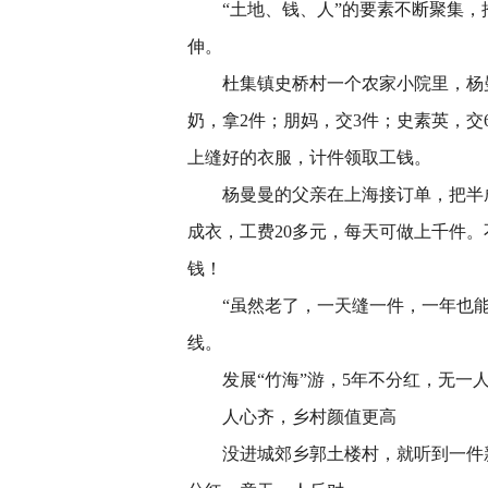
“土地、钱、人”的要素不断聚集，
伸。
杜集镇史桥村一个农家小院里，杨曼
奶，拿2件；朋妈，交3件；史素英，交
上缝好的衣服，计件领取工钱。
杨曼曼的父亲在上海接订单，把半成
成衣，工费20多元，每天可做上千件。
钱！
“虽然老了，一天缝一件，一年也能
线。
发展“竹海”游，5年不分红，无一
人心齐，乡村颜值更高
没进城郊乡郭土楼村，就听到一件新鲜