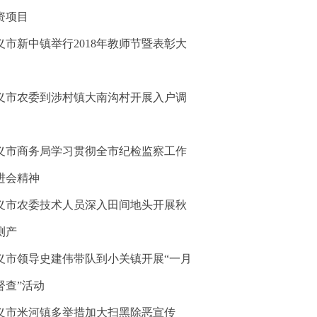
资项目
义市新中镇举行2018年教师节暨表彰大
义市农委到涉村镇大南沟村开展入户调
义市商务局学习贯彻全市纪检监察工作
进会精神
义市农委技术人员深入田间地头开展秋
测产
义市领导史建伟带队到小关镇开展“一月
督查”活动
义市米河镇多举措加大扫黑除恶宣传