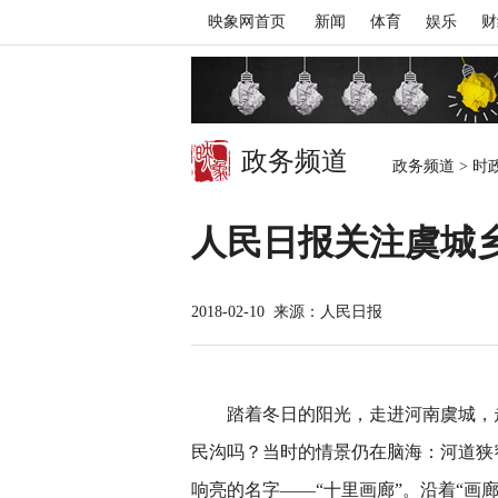
映象网首页
新闻
体育
娱乐
财
政务频道
政务频道
>
时
人民日报关注虞城
2018-02-10
来源：人民日报
踏着冬日的阳光，走进河南虞城，走
民沟吗？当时的情景仍在脑海：河道狭
响亮的名字——“十里画廊”。沿着“画