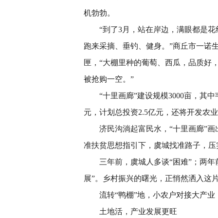
机勃勃。
“到了3月，站在岸边，满眼都是花
跑来采摘、垂钓、健身。”商丘市一诺
匣，“大棚里种的葡萄、西瓜，品质好
被抢购一空。”
“十里画廊”建设规模3000亩，其中韦
元，计划总投资2.5亿元，还将开发
济民沟淌起富民水，“十里画廊”画出
准扶贫思想指引下，虞城找准路子，压实作
三年前，虞城人多谈“困难”；两年前
展”。乡村振兴的曙光，正悄然洒入这
流转“鸭棚”地，小农户对接大产业
土地活，产业发展更旺