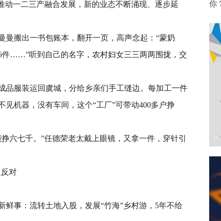
你
推动一二三产融合发展，新的业态不断涌现、逐步延
曼搬出一书包账本，翻开一页，高声念起：“蒙奶
6件……”听到自己的名字，农村妇女三三两两围拢，交
品服装运回虞城，分给乡亲们手工缝边。每加工一件
不见机器，没有车间，这个“工厂”可带动400多户挣
挣六七千。”任德荣老太戴上眼镜，又拿一件，穿针引
人反对
事：流转土地入股，发展“竹海”乡村游，5年不给