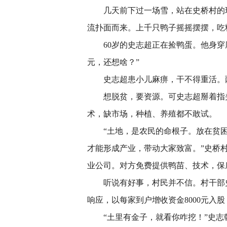
几天前下过一场雪，站在史桥村的现
流扑面而来。上千只鸭子摇摇摆摆，吃
60岁的史志超正在捡鸭蛋。他身穿厚
元，还想啥？”
史志超患小儿麻痹，干不得重活。两
想脱贫，要资源。可史志超掰着指头
术，缺市场，种植、养殖都不敢试。
“土地，是农民的命根子。放在贫困户
才能形成产业，带动大家致富。”史桥
业公司。对方免费提供鸭苗、技术，保
听说有好事，村民并不信。村干部史志
响应，以每家到户增收资金8000元入股，
“土里有金子，就看你咋挖！”史志乾