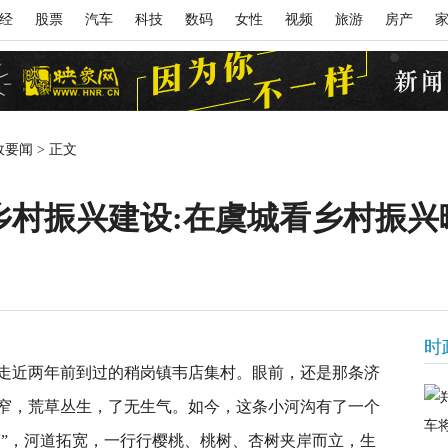
经
股票
汽车
科技
数码
女性
视频
旅游
房产
政要闻
>
正文
乡村振兴建设:在虞城看乡村振兴
时
近两年前到过的稍岗镇韦店集村。眼前，还是那条济
窄，荒草丛生，了无生气。如今，这条小河沟有了一个
廊”，河道拓宽，一行行樱桃、桃树、杏树夹岸而立，生