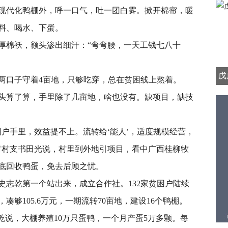
代化鸭棚外，呼一口气，吐一团白雾。掀开棉帘，暖
料、喝水、下蛋。
棉袄，额头渗出细汗：“弯弯腰，一天工钱七八十
戊
口子守着4亩地，只够吃穿，总在贫困线上熬着。
算了算，手里除了几亩地，啥也没有。缺项目，缺技
手里，效益提不上。流转给‘能人’，适度规模经营，
村村支书田光说，村里到外地引项目，看中广西桂柳牧
底回收鸭蛋，免去后顾之忧。
乾第一个站出来，成立合作社。132家贫困户陆续
凑够105.6万元，一期流转70亩地，建设16个鸭棚。
说，大棚养殖10万只蛋鸭，一个月产蛋5万多颗。每