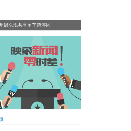
州街头现共享单车禁停区
题