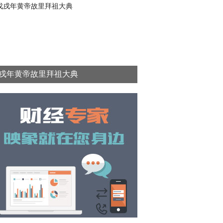
戌年黄帝故里拜祖大典