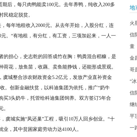
蛋期后，每只肉鸭能卖100元。去年养鸭，纯收入200多
地
领村民稳定脱贫。
火
每年地租收入2000元。从去年开始，入股分红，连
信
9600元。“有地租，有分红，有工资，三项加起来，一人一
童
者的担心，史志乾的回答成竹在胸：鸭粪混合稻糠，是
金
种荷花，放鱼苗，收藕、卖鱼能挣钱，还能形成景观。
哥
，虞城整合涉农财政资金5.2亿元，发放产业直补资金
“
贫困户增收。创新金融扶贫，以科迪集团为依托，推广“奶牛
信
购买3头奶牛，托管给科迪集团饲养。双方签订5年合
继
元。
平
虞城实施“凤还巢”工程，吸引10万人回乡创业。“十
一
人就业，其中贫困家庭劳动力达4100人。