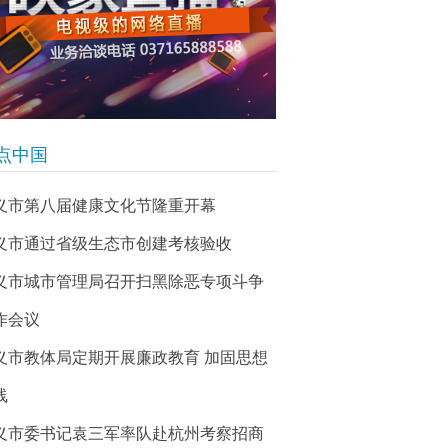
点中国
义市第八届健康文化节隆重开幕
义市通过省级生态市创建考核验收
义市城市管理局召开扫黑除恶专项斗争
作会议
义市教体局定期开展廉政教育 加固思想
线
义市委书记袁三军率队赴杭州考察招商