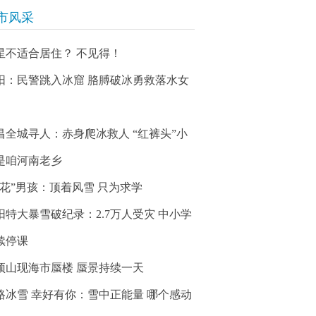
市风采
星不适合居住？ 不见得！
阳：民警跳入冰窟 胳膊破冰勇救落水女
昌全城寻人：赤身爬冰救人 “红裤头”小
是咱河南老乡
冰花”男孩：顶着风雪 只为求学
阳特大暴雪破纪录：2.7万人受灾 中小学
续停课
顶山现海市蜃楼 蜃景持续一天
路冰雪 幸好有你：雪中正能量 哪个感动