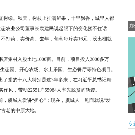
红树绿。秋天，树枝上挂满鲜果，十里飘香，城里人都
郑
生态农业公司董事长袁建民说起眼下的变化搂不住话
，不打药，卖价高。去年，葡萄每斤卖16元，没出棚就
店集村入股土地1000亩。目前，项目投入2000多万
农业生态园、开心农场、水上乐园、生态餐厅等特色项目。
了党的十八大特别是这3年多来，在习近平总书记精
风，带动22551户55984人率先脱贫的轨迹。
，虞城人爱讲“担心”；现在，虞城人一见面就说“发
片古老的中原大地。
专