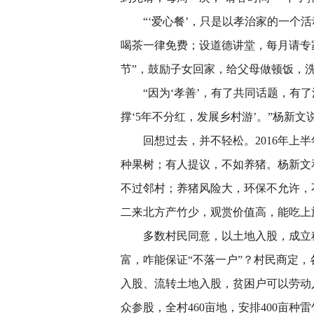
“‘爱心餐’，只是以孝治家的一个活
喝茶一律免费；设道德讲堂，每月请专
节”，鼓励子女回家，给父母做顿饭，
“因为‘孝善’，有了共同话题，有了
撑‘5年不分红，发展乡村游’。”杨新文
回想过去，并不轻松。2016年上半
种果树；有人提议，不如养猪。杨新文
不过邻村；养猪风险大，环保不允许，不
二来北方产竹少，观赏价值高，能吃上
多数村民同意，以土地入股，成立种
富，咋能保证“不落一户”？村民商定
入股、流转土地入股，贫困户可以劳动
众参股，全村460亩地，安排400亩种