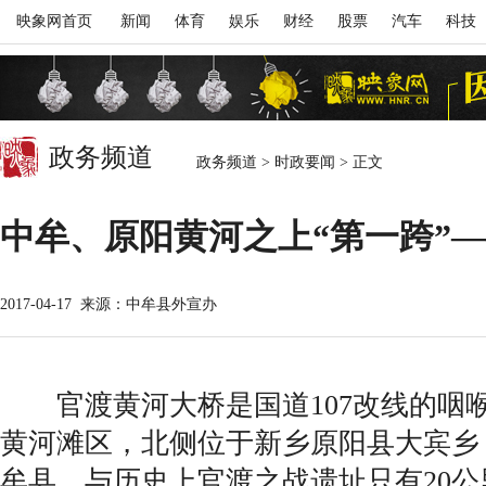
映象网首页
新闻
体育
娱乐
财经
股票
汽车
科技
政务频道
政务频道
>
时政要闻
>
正文
中牟、原阳黄河之上“第一跨”
2017-04-17
来源：中牟县外宣办
官渡黄河大桥是国道107改线的咽
黄河滩区，北侧位于新乡原阳县大宾乡
牟县。与历史上官渡之战遗址只有20