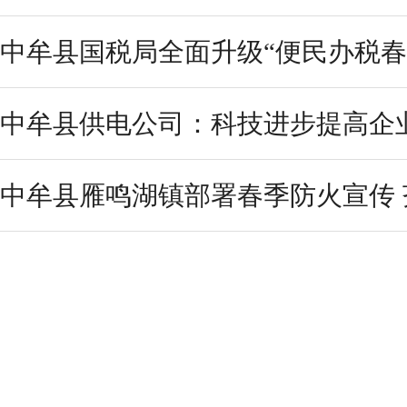
中牟县国税局全面升级“便民办税春
中牟县供电公司：科技进步提高企
中牟县雁鸣湖镇部署春季防火宣传 