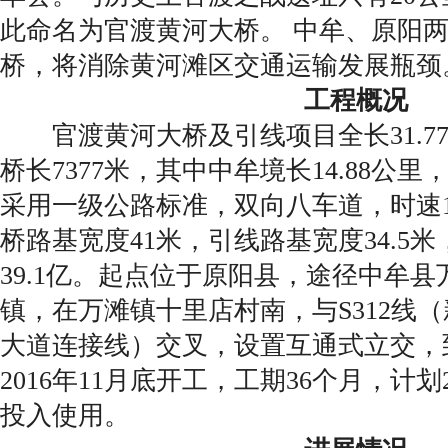
此命名为官渡黄河大桥。 中牟、原阳
桥，将消除黄河滩区交通运输发展瓶颈
工程概况
官渡黄河大桥及引线项目全长31.77
桥长7377米，其中中牟境长14.88公里
采用一级公路标准，双向八车道，时速1
桥路基宽度41米，引线路基宽度34.5
39.1亿。起点位于原阳县，途径中牟
镇，在万滩镇十里店村南，与S312线（
大道连接线）交叉，设置互通式立交，
2016年11月底开工，工期36个月，计划2
投入使用。