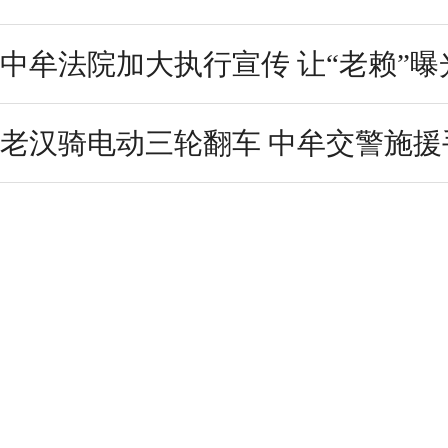
中牟法院加大执行宣传 让“老赖”
老汉骑电动三轮翻车 中牟交警施援