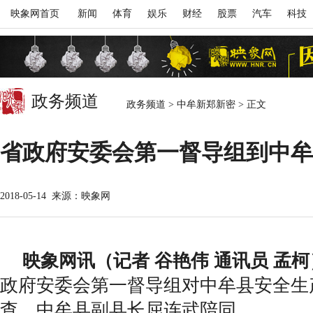
映象网首页
新闻
体育
娱乐
财经
股票
汽车
科技
政务频道
政务频道
>
中牟新郑新密
>
正文
省政府安委会第一督导组到中牟
2018-05-14
来源：映象网
映象网讯（记者
谷艳伟 通讯员 孟柯
政府安委会第一督导组对中牟县安全生
查。中牟县副县长屈连武陪同。