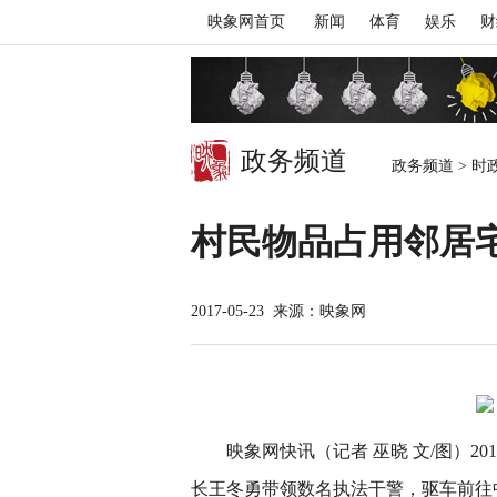
映象网首页
新闻
体育
娱乐
财
政务频道
政务频道
>
时
村民物品占用邻居
2017-05-23
来源：映象网
映象网快讯（记者 巫晓 文/图）2
长王冬勇带领数名执法干警，驱车前往