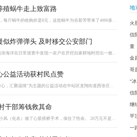
地
养殖蜗牛走上致富路
每斤蜗牛的收购价是8元，这批蜗牛为谷新芳带来了4000多...
火
信
疑似炸弹弹头 及时移交公安部门
童
员张海洋在日常巡查中发现一农户在开挖自家耕地时挖出一枚...
金
哥
心公益活动获村民点赞
“
爱心，汇聚温情”为主题的公益活动在中站区龙翔街道西张庄...
信
继
心村干部筹钱救其命
平
小风（化名）做了心脏搭桥手术，保住了性命。 20万元不是...
一