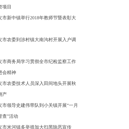
资项目
义市新中镇举行2018年教师节暨表彰大
义市农委到涉村镇大南沟村开展入户调
义市商务局学习贯彻全市纪检监察工作
进会精神
义市农委技术人员深入田间地头开展秋
测产
义市领导史建伟带队到小关镇开展“一月
督查”活动
义市米河镇多举措加大扫黑除恶宣传