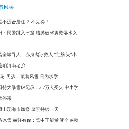
市风采
星不适合居住？ 不见得！
阳：民警跳入冰窟 胳膊破冰勇救落水女
昌全城寻人：赤身爬冰救人 “红裤头”小
是咱河南老乡
冰花”男孩：顶着风雪 只为求学
阳特大暴雪破纪录：2.7万人受灾 中小学
续停课
顶山现海市蜃楼 蜃景持续一天
路冰雪 幸好有你：雪中正能量 哪个感动