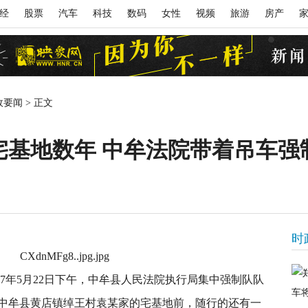
经
股票
汽车
科技
数码
女性
视频
旅游
房产
政要闻
>
正文
宅基地数年 中牟法院带着吊车强
时
017年5月22日下午，中牟县人民法院执行局集中强制队队
中牟县黄店镇绰王村袁某家的宅基地前，随行的还有一