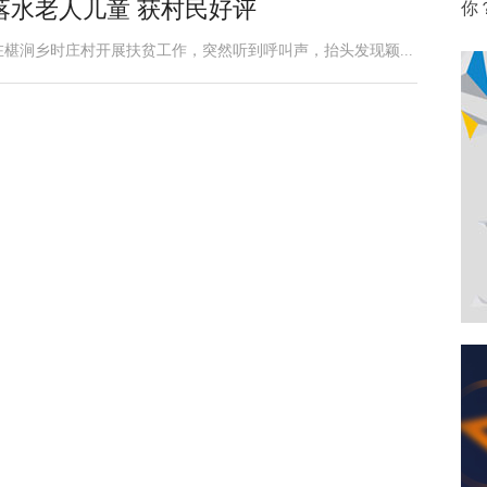
落水老人儿童 获村民好评
你
椹涧乡时庄村开展扶贫工作，突然听到呼叫声，抬头发现颖...