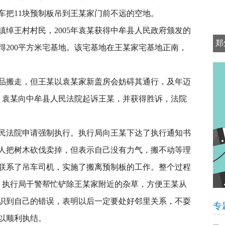
车把11块预制板吊到王某家门前不远的空地。
绰王村村民，2005年袁某获得中牟县人民政府颁发的
郑
，获得200平方米宅基地。该宅基地在王某家宅基地正南，
品搬走，但王某以袁某家新盖房会妨碍其通行，及年迈
5日，袁某向中牟县人民法院起诉王某，并获得胜诉，法院
牟县人民法院申请强制执行。执行局向王某下达了执行通知书
人把树木砍伐卖掉，但表示自己没有力气，搬不动等理
联系了吊车司机，实施了搬离预制板的工作。整个过程
，执行局干警帮忙铲除王某家附近的杂草，方便王某从
识到自己的错误，表明以后一定要处好邻里关系，不耍
专
以顺利执结。