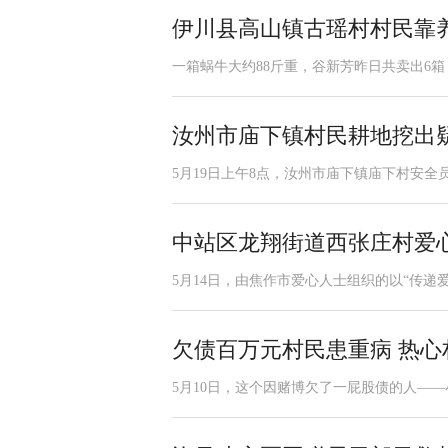
伊川县高山镇古瑶村村民靠
一箱蜗牛大约88斤重，谷新芳昨日共卖出6箱，
汝州市庙下镇村民耕地挖出
5月19日上午8点，汝州市庙下镇庙下村安全
中站区龙翔街道西张庄村爱
5月14日，由焦作市爱心人士组织的以“传递
欠债百万元村民患重病 热
5月10日，这个因赌博欠了一屁股债的人——