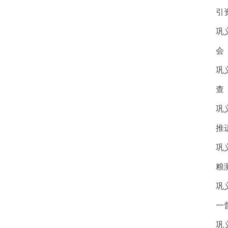
引
巩
会
巩
查
巩
推
巩
粮
巩
一
巩