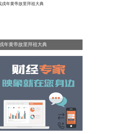
戌年黄帝故里拜祖大典