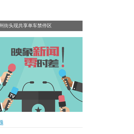
州街头现共享单车禁停区
题