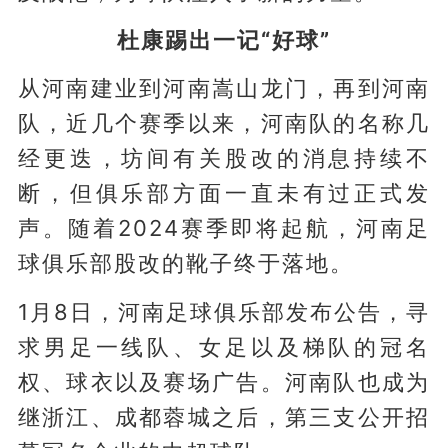
杜康踢出一记“好球”
从河南建业到河南嵩山龙门，再到河南
队，近几个赛季以来，河南队的名称几
经更迭，坊间有关股改的消息持续不
断，但俱乐部方面一直未有过正式发
声。随着2024赛季即将起航，河南足
球俱乐部股改的靴子终于落地。
1月8日，河南足球俱乐部发布公告，寻
求男足一线队、女足以及梯队的冠名
权、球衣以及赛场广告。河南队也成为
继浙江、成都蓉城之后，第三支公开招