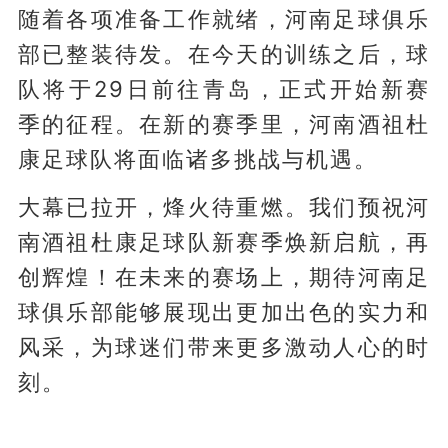
随着各项准备工作就绪，河南足球俱乐
部已整装待发。在今天的训练之后，球
队将于29日前往青岛，正式开始新赛
季的征程。在新的赛季里，河南酒祖杜
康足球队将面临诸多挑战与机遇。
大幕已拉开，烽火待重燃。我们预祝河
南酒祖杜康足球队新赛季焕新启航，再
创辉煌！在未来的赛场上，期待河南足
球俱乐部能够展现出更加出色的实力和
风采，为球迷们带来更多激动人心的时
刻。