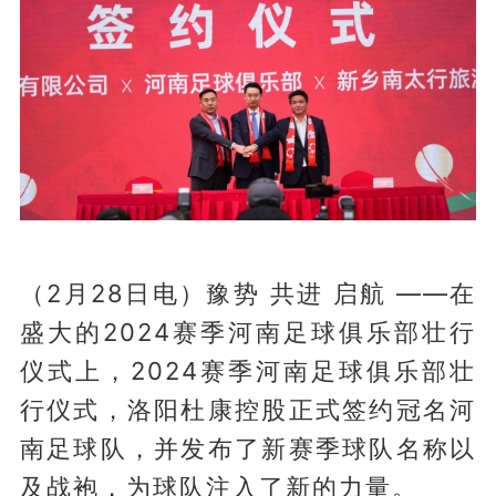
（2月28日电）豫势 共进 启航 ——在
盛大的2024赛季河南足球俱乐部壮行
仪式上，2024赛季河南足球俱乐部壮
行仪式，洛阳杜康控股正式签约冠名河
南足球队，并发布了新赛季球队名称以
及战袍，为球队注入了新的力量。