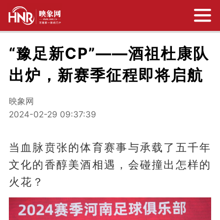
“豫足新CP”——酒祖杜康队
出炉，新赛季征程即将启航
映象网
2024-02-29 09:37:39
当血脉贲张的体育赛事与承载了五千年
文化的香醇美酒相遇，会碰撞出怎样的
火花？