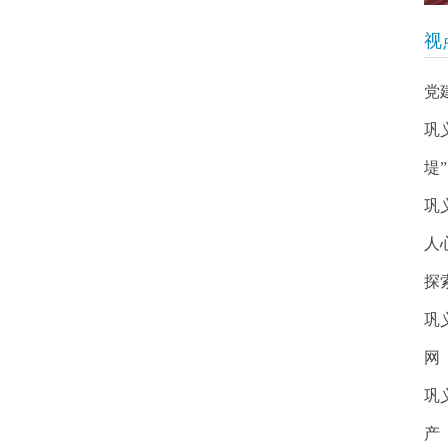
视
党
巩
堤”
巩
人
探
巩
网
巩
产