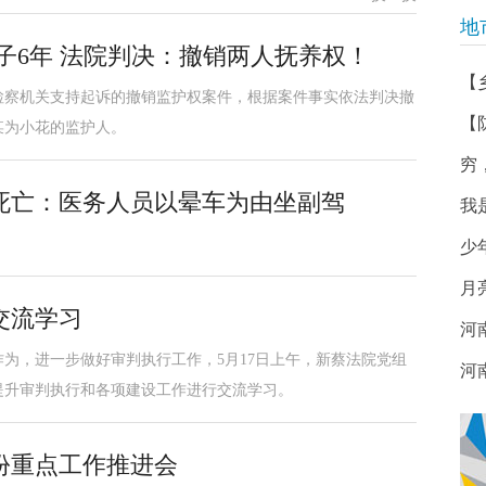
地
子6年 法院判决：撤销两人抚养权！
【
检察机关支持起诉的撤销监护权案件，根据案件事实依法判决撤
【
某为小花的监护人。
穷
死亡：医务人员以晕车为由坐副驾
我
少年
月
交流学习
河
为，进一步做好审判执行工作，5月17日上午，新蔡法院党组
河
提升审判执行和各项建设工作进行交流学习。
份重点工作推进会