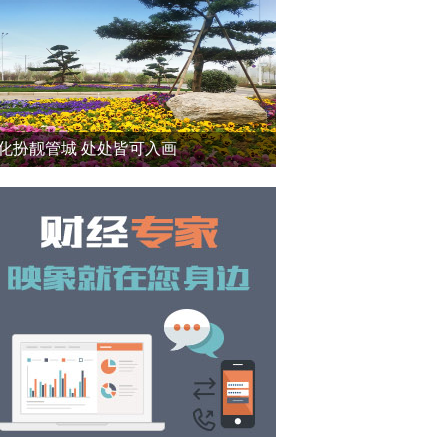
化扮靓管城 处处皆可入画