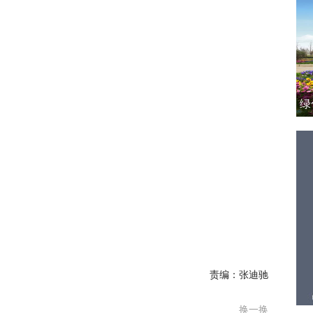
绿
责编：张迪驰
换一换