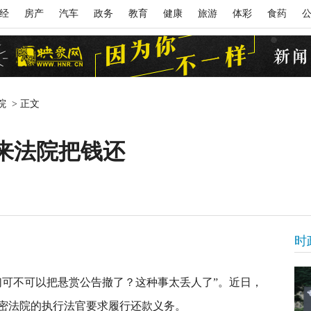
经
房产
汽车
政务
教育
健康
旅游
体彩
食药
院
>
正文
来法院把钱还
时
们可不可以把悬赏公告撤了？这种事太丢人了”。近日，
密法院的执行法官要求履行还款义务。