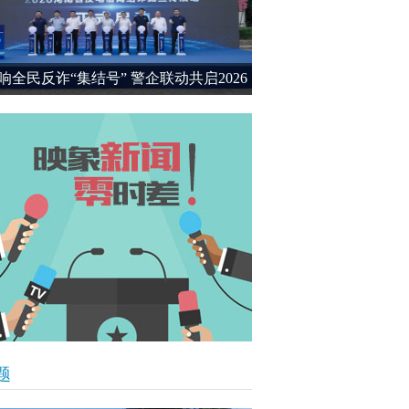
响全民反诈“集结号” 警企联动共启2026
民反诈宣传新篇章
题