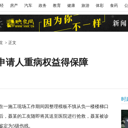
经
房产
汽车
政务
教育
健康
旅游
体彩
食药
院
>
正文
 申请人重病权益得保障
时
在一施工现场工作期间因整理模板不慎从负一楼楼梯口
后，聂某的工友随即将其送至医院进行抢救，聂某被诊
鉴定为5级伤残。