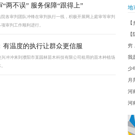
两不误” 服务保障“跟得上”
地
法院各审判团队冲锋在审判执行一线，积极开展网上庭审等审判
【
各项审判工作顺利进行。
【
：有温度的执行让群众更信服
穷
我
捷兴冲冲来到濮阳市某园林苗木科技有限公司租用的苗木种植场
木。
少年
月
河
河