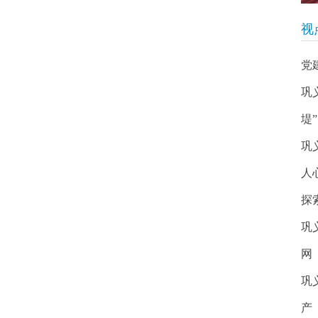
视
党
巩
堤”
巩
人
探
巩
网
巩
产