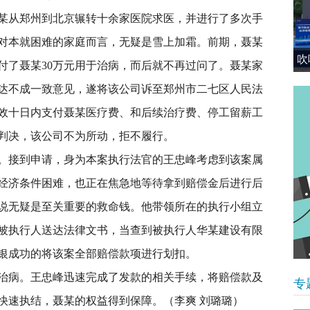
某从郑州到北京辗转十余家医院求医，并进行了多次手
对本就困难的家庭而言，无疑是雪上加霜。前期，聂某
吹
付了聂某30万元用于治病，而后就不再过问了。聂某家
全
达不成一致意见，遂将该公司诉至郑州市二七区人民法
效十日内支付聂某医疗费、和后续治疗费、停工留薪工
的判决，该公司不为所动，拒不履行。
。接到申请，身为本案执行法官的王忠峰考虑到该案属
经济条件困难，也正在焦急地等待拿到赔偿金后进行后
说无疑是至关重要的救命钱。他带领所在的执行小组立
被执行人送达法律文书，当查到被执行人华某建设有限
银成功的将该案全部赔偿款项进行划扣。
治病。王忠峰迅速完成了发款的相关手续，将赔偿款及
专
快速执结，聂某的权益得到保障。（李爽 刘璐璐）