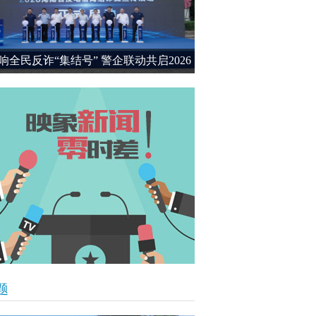
响全民反诈“集结号” 警企联动共启2026
民反诈宣传新篇章
题