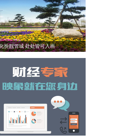
化扮靓管城 处处皆可入画