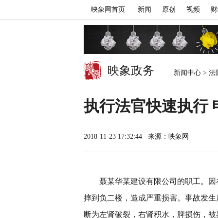
映象网首页
新闻
原创
视频
财
映象政务
新闻中心
>
法
执行法官快速执行
2018-11-23 17:32:44
来源：映象网
聂某华某建设有限公司的职工。因
摔到负二楼，造成严重损害。事故发生
断为左肾破裂，右肾积水，脾损伤，被