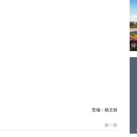
绿
责编：杨文丽
换一换