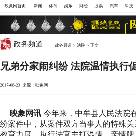
映象网首页
新闻
体育
娱乐
财经
股票
汽车
科技
政务频道
政务频道
>
法院
>
正文
兄弟分家闹纠纷 法院温情执行
2017-08-23
来源：映象网
映象网讯
今年来，中牟县人民法院
纷案件中，从案件双方当事人的特殊关
教育力度，执行法官主打温情、亲情牌