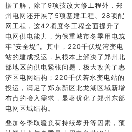
据了解，除了9项技改大修工程外，郑
州电网还开展了5项基建工程、28项配
网工程，这42项度冬工程全面提升了
电网供电能力，为保重城市冬季用电筑
牢“安全堤”。其中，220千伏堤湾变电
站的建成投运，从根本上解决了郑州北
部地区的供电紧张问题，极大改善了惠
济区电网结构；220千伏若水变电站的
投运，满足了郑东新区北龙湖区域新增
布点的接入需求，显著优化了郑州东部
电网区域结构。
叠加冬季取暖负荷持续攀升等因素，预