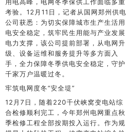
用电高峰，电网冬季保供工作面临多重
考验。12月11日，记者从国网郑州供电
公司获悉：为切实保障城市生产生活用
电安全稳定，筑牢民生用能与产业发展
电力支撑，该公司提前部署，从电网升
级、设备运维和服务提升等多方面入
手，全力保障冬季供电安全稳定，守护
千家万户温暖过冬。
牢筑电网度冬“安全堤”
12月7日，随着220千伏峡窝变电站综
合检修顺利完工，今年郑州电网重点秋
季检修工程全部按期投入运行。作为规