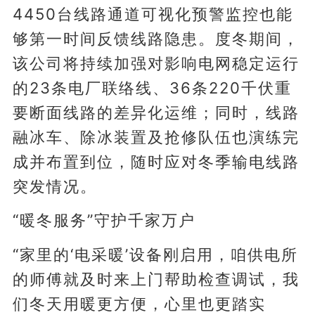
4450台线路通道可视化预警监控也能
够第一时间反馈线路隐患。度冬期间，
该公司将持续加强对影响电网稳定运行
的23条电厂联络线、36条220千伏重
要断面线路的差异化运维；同时，线路
融冰车、除冰装置及抢修队伍也演练完
成并布置到位，随时应对冬季输电线路
突发情况。
“暖冬服务”守护千家万户
“家里的‘电采暖’设备刚启用，咱供电所
的师傅就及时来上门帮助检查调试，我
们冬天用暖更方便，心里也更踏实