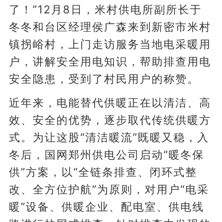
了！”12月8日，米村供电所副所长于
冬冬和台区经理侯广森来到新密市米村
镇拐峪村，上门走访服务当地电采暖用
户，讲解安全用电知识，帮助排查用电
安全隐患，受到了村民用户的称赞。
近年来，电能替代供暖正在以清洁、高
效、安全的优势，逐步取代传统供暖方
式。为让这股“清洁暖流”既暖又稳，入
冬后，国网郑州供电公司启动“暖冬保
供”方案，以“全链条排查、闭环式整
改、全方位护航”为原则，对用户“电采
暖”设备、供暖企业、配电室、供电线