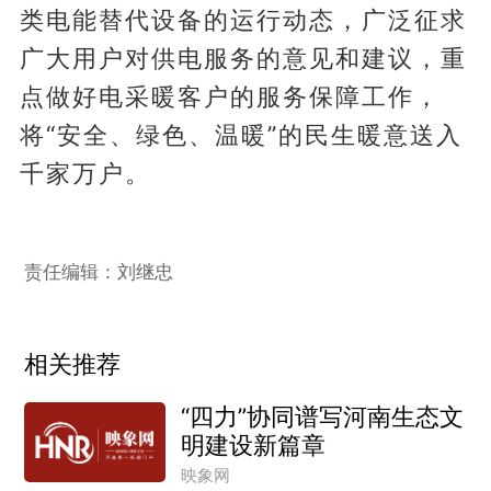
类电能替代设备的运行动态，广泛征求
广大用户对供电服务的意见和建议，重
点做好电采暖客户的服务保障工作，
将“安全、绿色、温暖”的民生暖意送入
千家万户。
责任编辑：刘继忠
相关推荐
“四力”协同谱写河南生态文
明建设新篇章
映象网