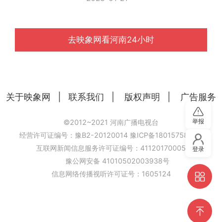
去映象网看河南24小时
关于映象网
|
联系我们
|
版权声明
|
广告服务
举报
©2012~2021 河南广播电视台
经营许可证编号：豫B2-20120014
豫ICP备18015758号-6
互联网新闻信息服务许可证编号：41120170005
登录
豫公网安备 41010502003938号
信息网络传播视听许可证号：1605124