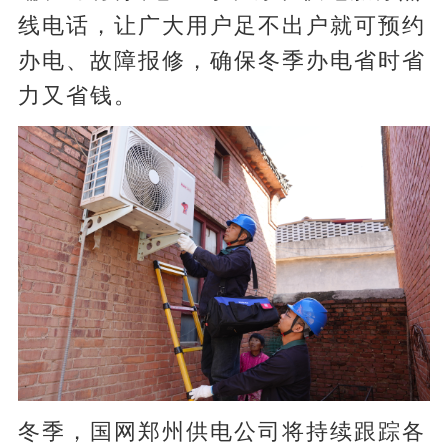
线电话，让广大用户足不出户就可预约
办电、故障报修，确保冬季办电省时省
力又省钱。
冬季，国网郑州供电公司将持续跟踪各