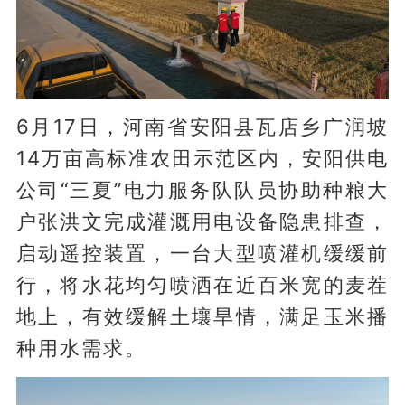
6月17日，河南省安阳县瓦店乡广润坡
14万亩高标准农田示范区内，安阳供电
公司“三夏”电力服务队队员协助种粮大
户张洪文完成灌溉用电设备隐患排查，
启动遥控装置，一台大型喷灌机缓缓前
行，将水花均匀喷洒在近百米宽的麦茬
地上，有效缓解土壤旱情，满足玉米播
种用水需求。