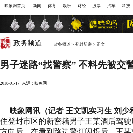
映象网首页
新闻
体育
娱乐
财经
股票
汽车
科技
政务频道
政务频道
>
登封新密
>
正文
男子迷路“找警察” 不料先被交警
2018-01-17
来源：映象网
映象网讯（记者 王文凯实习生 刘少
住登封市区的新密籍男子王某酒后驾驶
方向后，在看到路边警灯闪烁后，王某