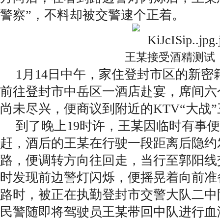
警察”，不料却被交警逮个正着。
王某接受酒精测试
1月14日中午，家住登封市区的新密
前往登封市中岳区一酒店赴宴，席间六
尚未尽兴，便商议到附近的KTV“大战
到了晚上19时许，王某因临时有事
赶，酒后的王某在行驶一段距离后隐约
路，便调转方向往回走，当行至郭阳线
时发现前边警灯闪烁，便摇晃着向前准
路时，被正在执勤登封市交警大队二中
民警随即将驾驶员王某带回中队进行血