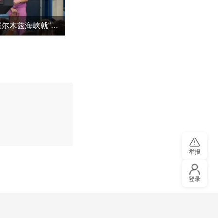
美财长断言：再过两年，霍尔木兹海峡就“不重要”了
一顿饭暖哭全网的“小苹果
评论
举报
登录