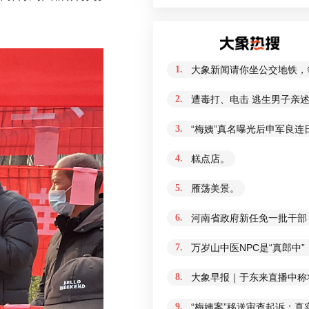
1.
大象新闻请你坐公交地铁，
2.
遭毒打、电击 逃生男子亲
3.
“梅姨”真名曝光后申军良连
4.
糕点店。
5.
雁荡美景。
6.
河南省政府新任免一批干部
7.
万岁山中医NPC是“真郎中
8.
大象早报｜于东来直播中称
9.
“梅姨案”移送审查起诉：