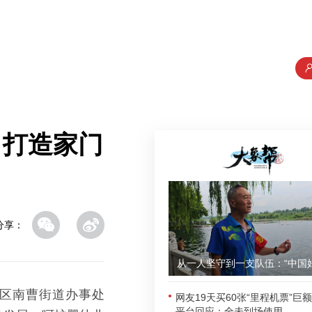
，打造家门
分享：
族区南曹街道办事处
网友19天买60张“里程机票”巨
平台回应：全未到场使用