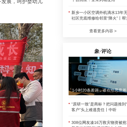
服务发展，呵护婴幼儿
新乡一小区空调外机滴水13年
社区兜底维修给邻里“降火”丨帮
查看更多内容 >
象·评论
1小时
“原研一致”是商标？把问题推到
客户”头上难逃责任丨中听
308位网友凑16万救灾物资被