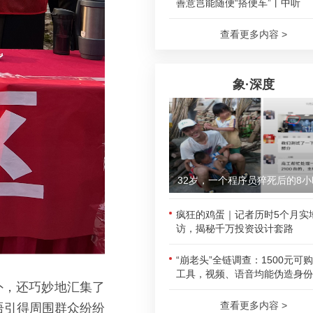
善意岂能随便“搭便车”丨中听
查看更多内容 >
象·深度
32岁，一个程序员猝死后的8小
疯狂的鸡蛋｜记者历时5个月实
访，揭秘千万投资设计套路
“崩老头”全链调查：1500元可
工具，视频、语音均能伪造身份
外，还巧妙地汇集了
查看更多内容 >
语引得周围群众纷纷